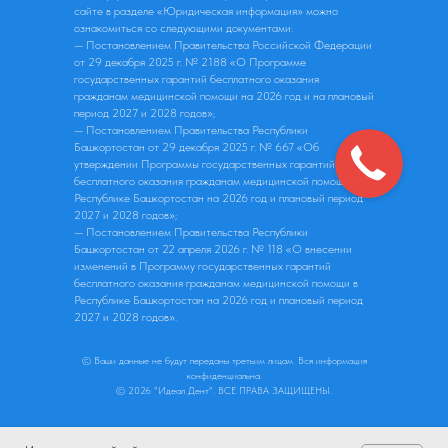
сайте в разделе «Юридическая информация» можно
ознакомиться со следующими документами:
— Постановлением Правительства Российской Федерации
от 29 декабря 2025 г. № 2188 «О Программе
государственных гарантий бесплатного оказания
гражданам медицинской помощи на 2026 год и на плановый
период 2027 и 2028 годов»;
— Постановлением Правительства Республики
Башкортостан от 29 декабря 2025 г. № 667 «Об
утверждении Программы государственных гарантий
бесплатного оказания гражданам медицинской помощи в
Республике Башкортостан на 2026 год и плановый период
2027 и 2028 годов»;
— Постановлением Правительства Республики
Башкортостан от 22 апреля 2026 г. № 118 «О внесении
изменений в Программу государственных гарантий
бесплатного оказания гражданам медицинской помощи в
Республике Башкортостан на 2026 год и плановый период
2027 и 2028 годов».
© Ваши данные не будут переданы третьим лицам. Вся информация
конфиденциальна.
© 2026 "Идеал Дент". ВСЕ ПРАВА ЗАЩИЩЕНЫ.
Разработка сайта: рекламное агентство