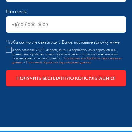
Ваш номер
Чтобы мы могли связаться с Вами, поставьте галочку ниже:
Я даю согласие ООО «Идеал Дент» на обработку моих персональных
данных для обработки заявки, обратной связи и записи на консультацию.
Подтверждаю, что ознакомлен(а) с
Согласием на обработку персональных
данных
и
Политикой обработки персональных данных
.
ПОЛУЧИТЬ БЕСПЛАТНУЮ КОНСУЛЬТАЦИЮ!