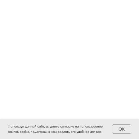
Используя данный сайт, вы даете согласие на использование
OK
файлов cookie, помогающих нам сделать его удобнее для вас.